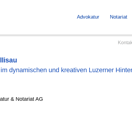
Advokatur
Notariat
Konta
llisau
 im dynamischen und kreativen Luzerner Hinte
tur & Notariat AG
u