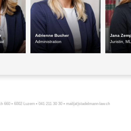
r
Adrienne Bucher
Jana Zem
iat
Administration
Juristin, M
ch 660
6002 Luzern
041 211 30 30
mail
(at)stadelmann-law.ch