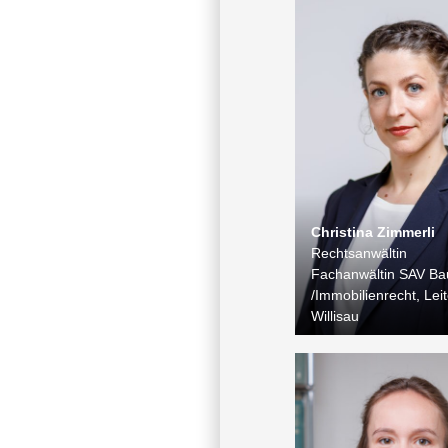
Christina Zimmerli
Rechtsanwältin
Fachanwältin SAV Ba
/Immobilienrecht, Leit
Willisau