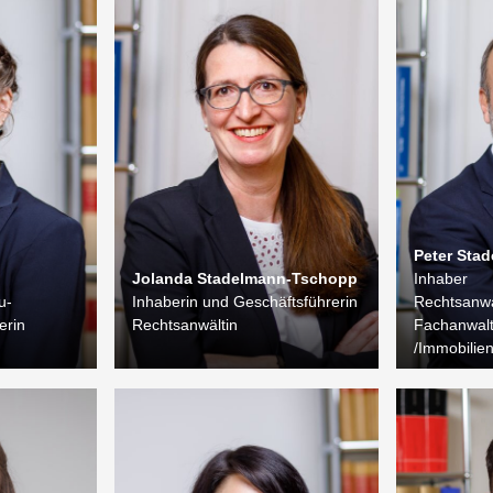
Peter Sta
Jolanda Stadelmann-Tschopp
Inhaber
u-
Inhaberin und Geschäftsführerin
Rechtsanwa
erin
Rechtsanwältin
Fachanwal
/Immobilie