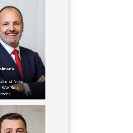
delmann
lt und Notar
t SAV Bau-
nrecht