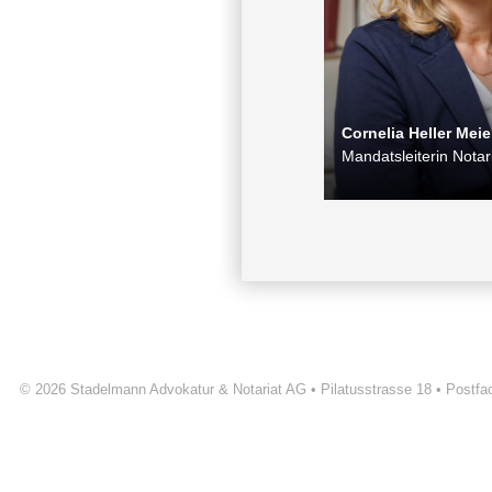
Cornelia Heller Meie
Mandatsleiterin Notar
© 2026
Stadelmann Advokatur & Notariat AG
Pilatusstrasse 18
Postfa