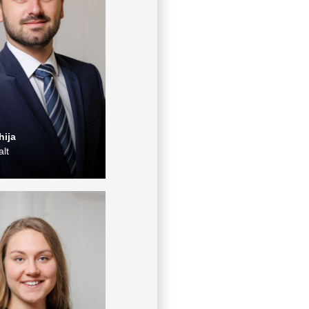
hija
lt